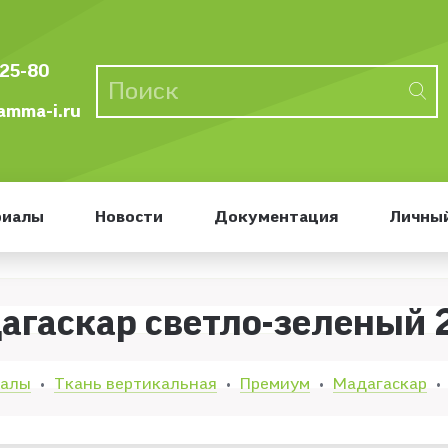
-25-80
mma-i.ru
риалы
Новости
Документация
Личный
агаскар светло-зеленый 
иалы
Ткань вертикальная
Премиум
Мадагаскар
•
•
•
•