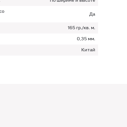
а
По ширине и высоте
со
Да
165 гр./кв. м.
0,35 мм.
Китай