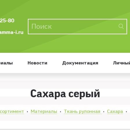
-25-80
mma-i.ru
риалы
Новости
Документация
Личный
Сахара серый
сортимент
Материалы
Ткань рулонная
Сахара
•
•
•
•