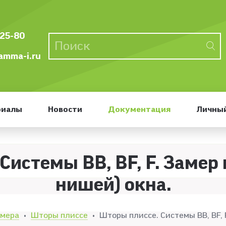
-25-80
mma-i.ru
риалы
Новости
Документация
Личный
Системы BB, BF, F. Замер 
нишей) окна.
амера
Шторы плиссе
Шторы плиссе. Системы BB, BF, 
•
•