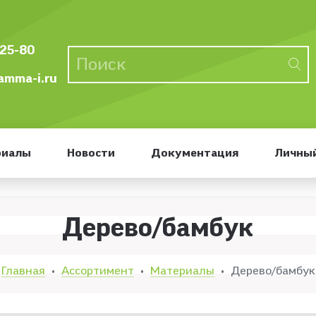
-25-80
mma-i.ru
риалы
Новости
Документация
Личный
Дерево/бамбук
Главная
Ассортимент
Материалы
Дерево/бамбук
•
•
•